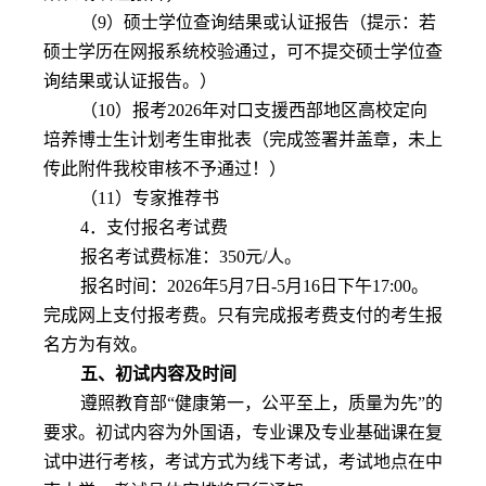
（
9
）硕士学位查询结果或认证报告（提示：若
硕士学历在网报系统校验通过，可不提交硕士学位查
询结果或认证报告。）
（
10
）报考
2026
年对口支援西部地区高校定向
培养博士生计划考生审批表（完成签署并盖章，未上
传此附件我校审核不予通过！）
（
11
）专家推荐书
4
．支付报名考试费
报名考试费标准：
350
元
/
人。
报名时间：
2026
年
5
月
7
日
-5
月
16
日下午
17:00
。
完成网上支付报考费。只有完成报考费支付的考生报
名方为有效。
五、初试内容及时间
遵照教育部
“健康第一，公平至上，质量为先”的
要求。初试内容为外国语，专业课及专业基础课在复
试中进行考核，考试方式为线下考试，考试地点在中