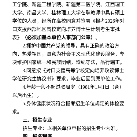
工学院、新疆工程学院、新疆第二医学院、江西理工
大学、南昌大学、桂林理工大学在职教师中具有硕士
学位的人员，经所在高校同意并签署《报考
2026
年对
口支援西部地区高校定向培养博士生计划考生审批
表》
（必须加盖本单位人事部门公章）
。
2.
拥护中国共产党的领导，具有正确的政治方
向，热爱祖国，愿意为社会主义现代化建设服务，坚
决维护国家统一和民族团结，遵纪守法，品行端正。
3.
同意按《对口支援高等学校定向培养攻读博士
学位研究生协议书》要求，毕业后回到原单位工作。
4.
年龄一般不超过
45
周岁（
1981
年
1
月
1
日（含）
以后出生）。
5.
身体健康状况符合报考招生单位规定的体检要
求。
三、招生专业
招生专业：以相关单位申报的招生专业为准。
四、报名程序