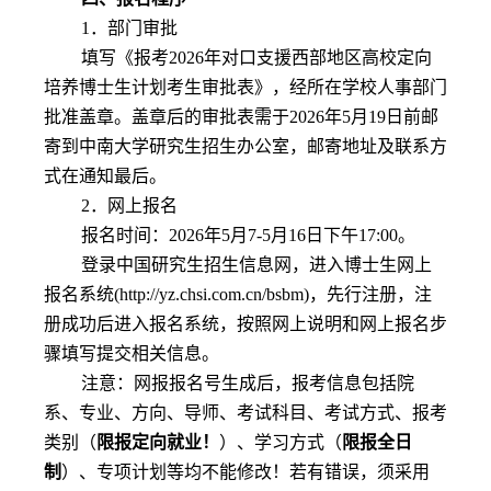
1
．部门审批
填写《报考
2026
年对口支援西部地区高校定向
培养博士生计划考生审批表》，经所在学校人事部门
批准盖章。盖章后的审批表需于
2026
年
5
月
19
日前邮
寄到中南大学研究生招生办公室，邮寄地址及联系方
式在通知最后。
2
．网上报名
报名时间：
2026
年
5
月
7-5
月
16
日下午
17:00
。
登录中国研究生招生信息网，进入博士生网上
报名系统
(
http://yz.chsi.com.cn/bsbm
)
，先行注册，注
册成功后进入报名系统，按照网上说明和网上报名步
骤填写提交相关信息。
注意：网报报名号生成后，报考信息包括院
系、专业、方向、导师、考试科目、考试方式、报考
类别（
限报定向就业！
）、学习方式（
限报全日
制
）、专项计划等均不能修改！若有错误，须采用